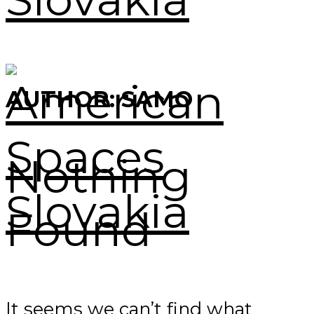
AUTHOR:
SAMO
Nothing
Found
It seems we can’t find what