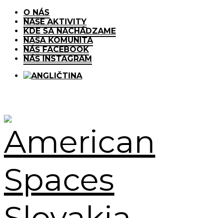
O NÁS
NAŠE AKTIVITY
KDE SA NACHÁDZAME
NAŠA KOMUNITA
NÁŠ FACEBOOK
NÁŠ INSTAGRAM